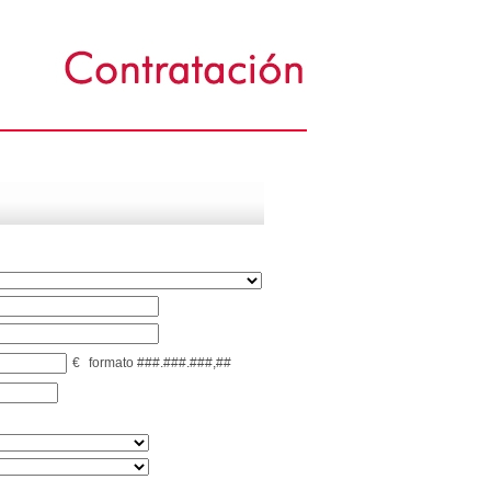
€
formato ###.###.###,##