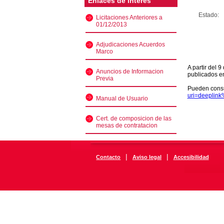
Enlaces de interés
Estado:
Licitaciones Anteriores a
01/12/2013
Adjudicaciones Acuerdos
Marco
A partir del 
Anuncios de Informacion
publicados e
Previa
Pueden consu
uri=deeplin
Manual de Usuario
Cert. de composicion de las
mesas de contratacion
|
|
Contacto
Aviso legal
Accesibilidad