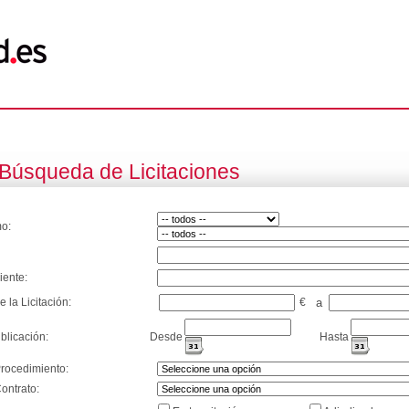
Búsqueda de Licitaciones
o:
iente:
e la Licitación:
€
a
blicación:
Desde
Hasta
Procedimiento:
ontrato: