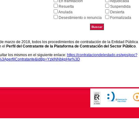
En tramitación
Adjudicada
Resuelta
Suspendida
Anulada
Desierta
Desestimiento o renuncia
Formalizada
9 de marzo de 2018, todos los procedimientos de contratación de la Entidad Pública
n el
Perfil del Contratante de la Plataforma de Contratación del Sector Público
.
ltar los mismos en el siguiente enlace:
https://contrataciondelestado.es/wps/poc?
k%3AperfilContratante&idBp=YzklNNbkpHw%3D