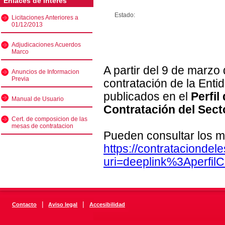
Enlaces de interés
Estado:
Licitaciones Anteriores a
01/12/2013
Adjudicaciones Acuerdos
Marco
A partir del 9 de marzo
Anuncios de Informacion
Previa
contratación de la Enti
publicados en el
Perfil
Manual de Usuario
Contratación del Sect
Cert. de composicion de las
mesas de contratacion
Pueden consultar los m
https://contratacionde
uri=deeplink%3Aperfi
|
|
Contacto
Aviso legal
Accesibilidad