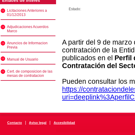
Enlaces de interés
Estado:
Licitaciones Anteriores a
01/12/2013
Adjudicaciones Acuerdos
Marco
A partir del 9 de marzo
Anuncios de Informacion
Previa
contratación de la Enti
publicados en el
Perfil
Manual de Usuario
Contratación del Sect
Cert. de composicion de las
mesas de contratacion
Pueden consultar los m
https://contratacionde
uri=deeplink%3Aperfi
|
|
Contacto
Aviso legal
Accesibilidad