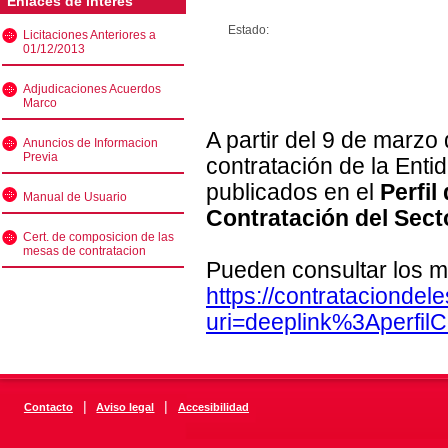
Enlaces de interés
Estado:
Licitaciones Anteriores a
01/12/2013
Adjudicaciones Acuerdos
Marco
A partir del 9 de marzo
Anuncios de Informacion
Previa
contratación de la Enti
publicados en el
Perfil
Manual de Usuario
Contratación del Sect
Cert. de composicion de las
mesas de contratacion
Pueden consultar los m
https://contratacionde
uri=deeplink%3Aperfi
|
|
Contacto
Aviso legal
Accesibilidad