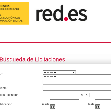
Búsqueda de Licitaciones
o:
iente:
e la Licitación:
€
a
blicación:
Desde
Hasta