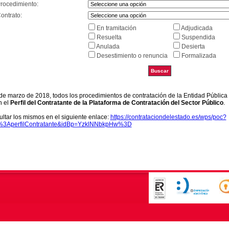
Procedimiento:
ontrato:
En tramitación
Adjudicada
Resuelta
Suspendida
Anulada
Desierta
Desestimiento o renuncia
Formalizada
9 de marzo de 2018, todos los procedimientos de contratación de la Entidad Pública
n el
Perfil del Contratante de la Plataforma de Contratación del Sector Público
.
ltar los mismos en el siguiente enlace:
https://contrataciondelestado.es/wps/poc?
k%3AperfilContratante&idBp=YzklNNbkpHw%3D