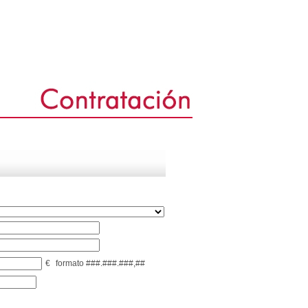
€
formato ###.###.###,##