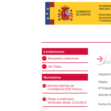
Licitaciones
Búsqueda Licitaciones
Ver Todas
Organism
Normativa
Objeto:
Normas Internas de
Nº Exped
Contratación EPE Red.es
Importe d
Pliego Condiciones
Generales desde 12/11/2013
Fecha Pu