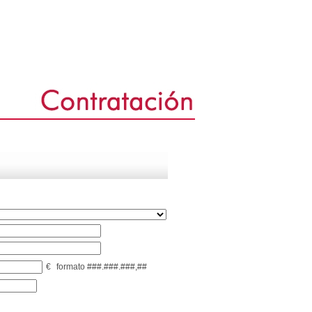
€
formato ###.###.###,##