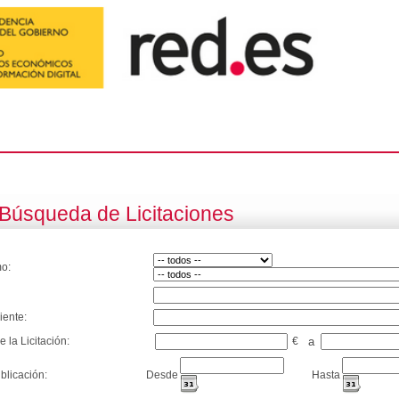
Búsqueda de Licitaciones
o:
iente:
e la Licitación:
€
a
blicación:
Desde
Hasta