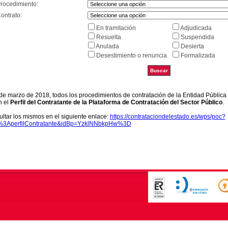
Procedimiento:
ontrato:
En tramitación
Adjudicada
Resuelta
Suspendida
Anulada
Desierta
Desestimiento o renuncia
Formalizada
9 de marzo de 2018, todos los procedimientos de contratación de la Entidad Pública
n el
Perfil del Contratante de la Plataforma de Contratación del Sector Público
.
ltar los mismos en el siguiente enlace:
https://contrataciondelestado.es/wps/poc?
k%3AperfilContratante&idBp=YzklNNbkpHw%3D