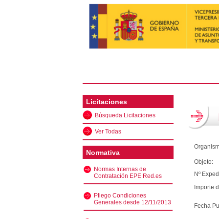
Licitaciones
Búsqueda Licitaciones
Ver Todas
Organism
Normativa
Objeto:
Normas Internas de
Nº Exped
Contratación EPE Red.es
Importe d
Pliego Condiciones
Generales desde 12/11/2013
Fecha Pu