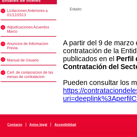
Enlaces de interés
Estado:
Licitaciones Anteriores a
01/12/2013
Adjudicaciones Acuerdos
Marco
A partir del 9 de marzo
Anuncios de Informacion
Previa
contratación de la Enti
publicados en el
Perfil
Manual de Usuario
Contratación del Sect
Cert. de composicion de las
mesas de contratacion
Pueden consultar los m
https://contratacionde
uri=deeplink%3Aperfi
|
|
Contacto
Aviso legal
Accesibilidad