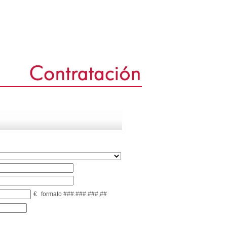
€
formato ###.###.###,##