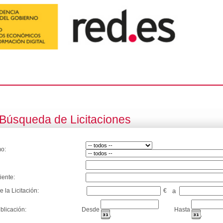
Búsqueda de Licitaciones
o:
iente:
e la Licitación:
€
a
blicación:
Desde
Hasta