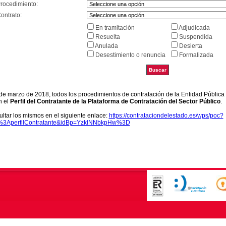
Procedimiento:
ontrato:
En tramitación
Adjudicada
Resuelta
Suspendida
Anulada
Desierta
Desestimiento o renuncia
Formalizada
9 de marzo de 2018, todos los procedimientos de contratación de la Entidad Pública
n el
Perfil del Contratante de la Plataforma de Contratación del Sector Público
.
ltar los mismos en el siguiente enlace:
https://contrataciondelestado.es/wps/poc?
k%3AperfilContratante&idBp=YzklNNbkpHw%3D