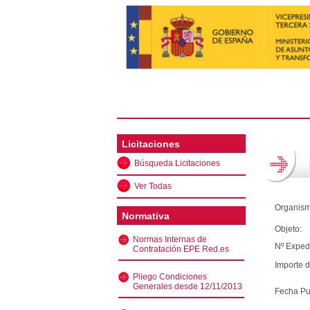
Licitaciones
Búsqueda Licitaciones
Ver Todas
Organism
Normativa
Objeto:
Normas Internas de
Nº Exped
Contratación EPE Red.es
Importe d
Pliego Condiciones
Generales desde 12/11/2013
Fecha Pu