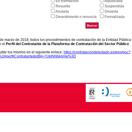
En tramitación
Adjudicada
Resuelta
Suspendida
Anulada
Desierta
Desestimiento o renuncia
Formalizada
9 de marzo de 2018, todos los procedimientos de contratación de la Entidad Pública
n el
Perfil del Contratante de la Plataforma de Contratación del Sector Público
.
ltar los mismos en el siguiente enlace:
https://contrataciondelestado.es/wps/poc?
k%3AperfilContratante&idBp=YzklNNbkpHw%3D