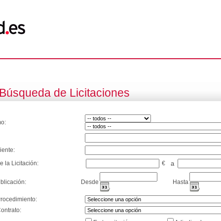
Búsqueda de Licitaciones
o:
iente:
e la Licitación:
€
a
blicación:
Desde
Hasta
Procedimiento:
ontrato: