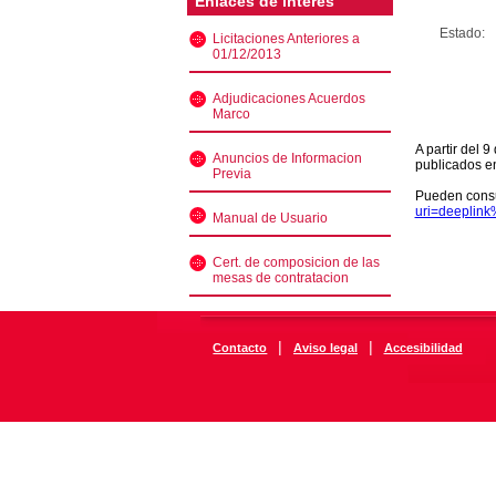
Enlaces de interés
Estado:
Licitaciones Anteriores a
01/12/2013
Adjudicaciones Acuerdos
Marco
A partir del 
Anuncios de Informacion
publicados e
Previa
Pueden consu
uri=deeplin
Manual de Usuario
Cert. de composicion de las
mesas de contratacion
|
|
Contacto
Aviso legal
Accesibilidad