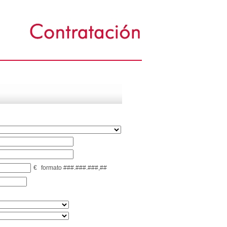
€
formato ###.###.###,##