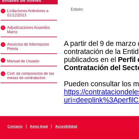
Enlaces de interés
Estado:
Licitaciones Anteriores a
01/12/2013
Adjudicaciones Acuerdos
Marco
A partir del 9 de marzo
Anuncios de Informacion
Previa
contratación de la Enti
publicados en el
Perfil
Manual de Usuario
Contratación del Sect
Cert. de composicion de las
mesas de contratacion
Pueden consultar los m
https://contratacionde
uri=deeplink%3Aperfi
|
|
Contacto
Aviso legal
Accesibilidad