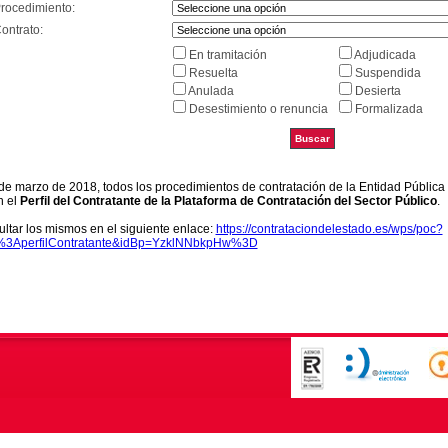
Procedimiento:
ontrato:
En tramitación
Adjudicada
Resuelta
Suspendida
Anulada
Desierta
Desestimiento o renuncia
Formalizada
9 de marzo de 2018, todos los procedimientos de contratación de la Entidad Pública
n el
Perfil del Contratante de la Plataforma de Contratación del Sector Público
.
ltar los mismos en el siguiente enlace:
https://contrataciondelestado.es/wps/poc?
k%3AperfilContratante&idBp=YzklNNbkpHw%3D