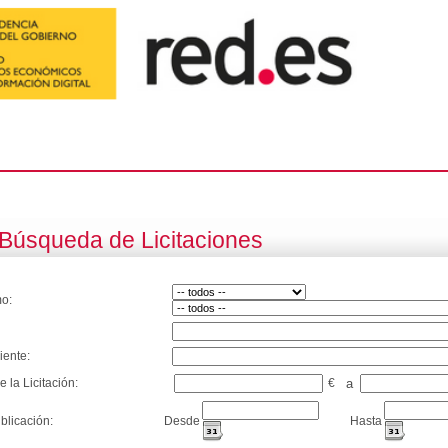
Búsqueda de Licitaciones
o:
iente:
e la Licitación:
€
a
blicación:
Desde
Hasta