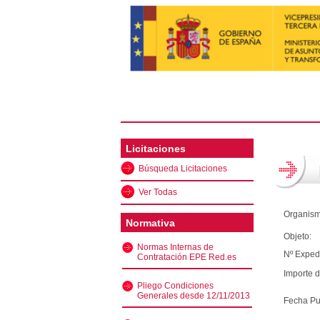
Licitaciones
Búsqueda Licitaciones
Ver Todas
Organism
Normativa
Objeto:
Normas Internas de
Nº Exped
Contratación EPE Red.es
Importe d
Pliego Condiciones
Generales desde 12/11/2013
Fecha Pu