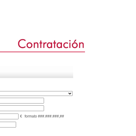
€
formato ###.###.###,##