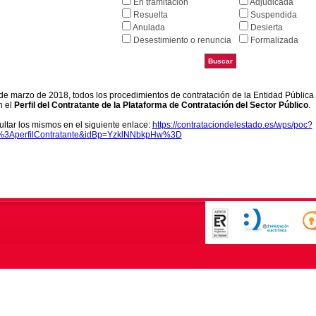
En tramitación
Adjudicada
Resuelta
Suspendida
Anulada
Desierta
Desestimiento o renuncia
Formalizada
9 de marzo de 2018, todos los procedimientos de contratación de la Entidad Pública
n el
Perfil del Contratante de la Plataforma de Contratación del Sector Público
.
ltar los mismos en el siguiente enlace:
https://contrataciondelestado.es/wps/poc?
k%3AperfilContratante&idBp=YzklNNbkpHw%3D