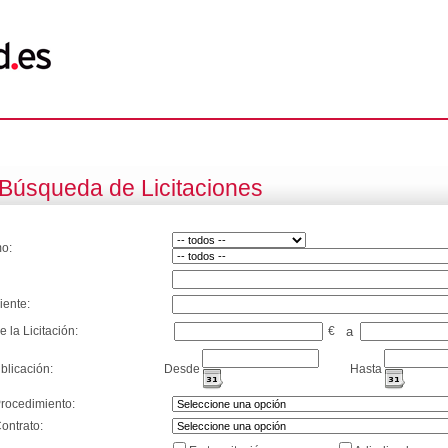
Búsqueda de Licitaciones
o:
iente:
e la Licitación:
€
a
blicación:
Desde
Hasta
Procedimiento:
ontrato: