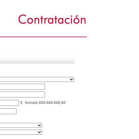
€
formato ###.###.###,##