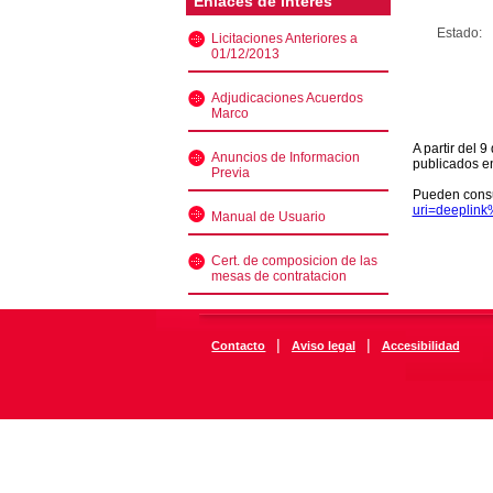
Enlaces de interés
Estado:
Licitaciones Anteriores a
01/12/2013
Adjudicaciones Acuerdos
Marco
A partir del 
Anuncios de Informacion
publicados e
Previa
Pueden consu
uri=deeplin
Manual de Usuario
Cert. de composicion de las
mesas de contratacion
|
|
Contacto
Aviso legal
Accesibilidad