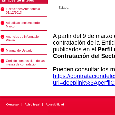
Enlaces de interés
Estado:
Licitaciones Anteriores a
01/12/2013
Adjudicaciones Acuerdos
Marco
A partir del 9 de marzo
Anuncios de Informacion
Previa
contratación de la Enti
publicados en el
Perfil
Manual de Usuario
Contratación del Sect
Cert. de composicion de las
mesas de contratacion
Pueden consultar los m
https://contratacionde
uri=deeplink%3Aperfi
|
|
Contacto
Aviso legal
Accesibilidad