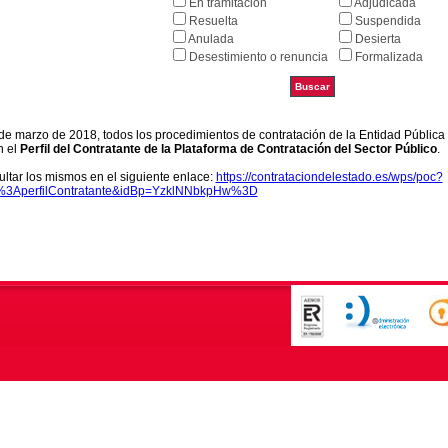
En tramitación
Adjudicada
Resuelta
Suspendida
Anulada
Desierta
Desestimiento o renuncia
Formalizada
9 de marzo de 2018, todos los procedimientos de contratación de la Entidad Pública
n el
Perfil del Contratante de la Plataforma de Contratación del Sector Público
.
ltar los mismos en el siguiente enlace:
https://contrataciondelestado.es/wps/poc?
k%3AperfilContratante&idBp=YzklNNbkpHw%3D