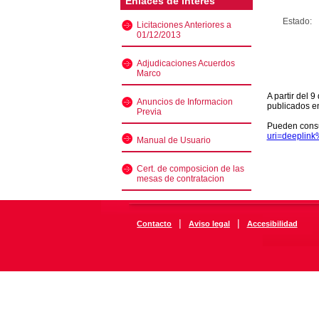
Enlaces de interés
Estado:
Licitaciones Anteriores a
01/12/2013
Adjudicaciones Acuerdos
Marco
A partir del 
Anuncios de Informacion
publicados e
Previa
Pueden consu
uri=deeplin
Manual de Usuario
Cert. de composicion de las
mesas de contratacion
|
|
Contacto
Aviso legal
Accesibilidad