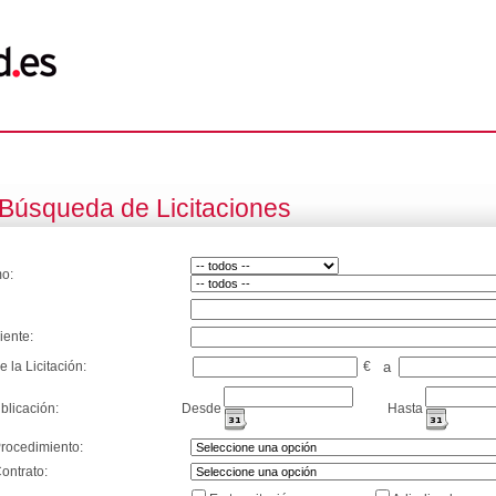
Búsqueda de Licitaciones
o:
iente:
e la Licitación:
€
a
blicación:
Desde
Hasta
Procedimiento:
ontrato: