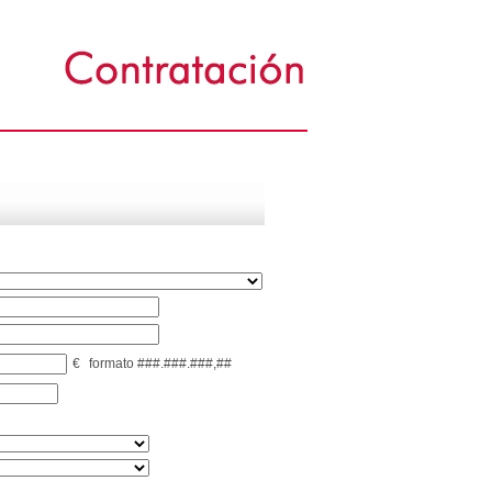
€
formato ###.###.###,##