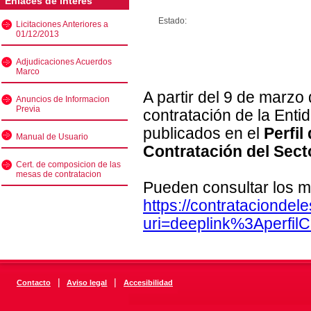
Enlaces de interés
Estado:
Licitaciones Anteriores a
01/12/2013
Adjudicaciones Acuerdos
Marco
A partir del 9 de marzo
Anuncios de Informacion
Previa
contratación de la Enti
publicados en el
Perfil
Manual de Usuario
Contratación del Sect
Cert. de composicion de las
mesas de contratacion
Pueden consultar los m
https://contratacionde
uri=deeplink%3Aperfi
|
|
Contacto
Aviso legal
Accesibilidad