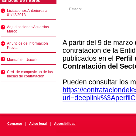
Enlaces de interés
Estado:
Licitaciones Anteriores a
01/12/2013
Adjudicaciones Acuerdos
Marco
A partir del 9 de marzo
Anuncios de Informacion
Previa
contratación de la Enti
publicados en el
Perfil
Manual de Usuario
Contratación del Sect
Cert. de composicion de las
mesas de contratacion
Pueden consultar los m
https://contratacionde
uri=deeplink%3Aperfi
|
|
Contacto
Aviso legal
Accesibilidad