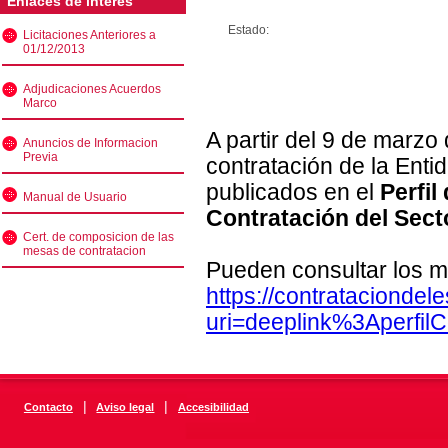
Enlaces de interés
Estado:
Licitaciones Anteriores a
01/12/2013
Adjudicaciones Acuerdos
Marco
A partir del 9 de marzo
Anuncios de Informacion
Previa
contratación de la Enti
publicados en el
Perfil
Manual de Usuario
Contratación del Sect
Cert. de composicion de las
mesas de contratacion
Pueden consultar los m
https://contratacionde
uri=deeplink%3Aperfi
|
|
Contacto
Aviso legal
Accesibilidad