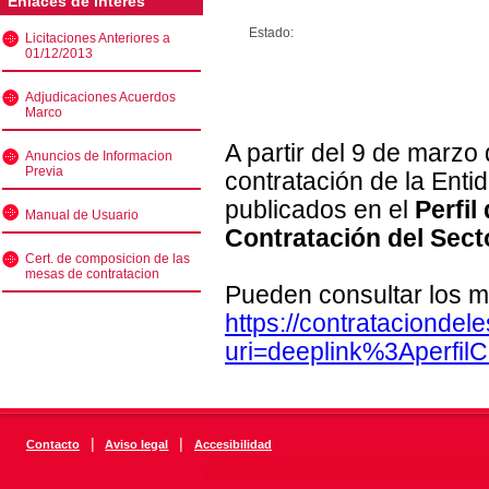
Enlaces de interés
Estado:
Licitaciones Anteriores a
01/12/2013
Adjudicaciones Acuerdos
Marco
A partir del 9 de marzo
Anuncios de Informacion
Previa
contratación de la Enti
publicados en el
Perfil
Manual de Usuario
Contratación del Sect
Cert. de composicion de las
mesas de contratacion
Pueden consultar los m
https://contratacionde
uri=deeplink%3Aperfi
|
|
Contacto
Aviso legal
Accesibilidad