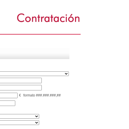
€
formato ###.###.###,##