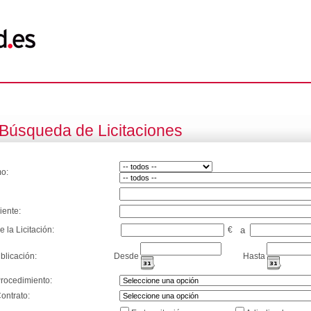
Búsqueda de Licitaciones
o:
iente:
e la Licitación:
€
a
blicación:
Desde
Hasta
Procedimiento:
ontrato: