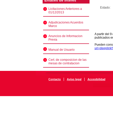
Enlaces de interés
Estado:
Licitaciones Anteriores a
01/12/2013
Adjudicaciones Acuerdos
Marco
A partir del 
Anuncios de Informacion
publicados e
Previa
Pueden consu
uri=deeplin
Manual de Usuario
Cert. de composicion de las
mesas de contratacion
|
|
Contacto
Aviso legal
Accesibilidad