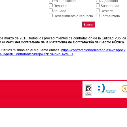
En tramitación
Adjudicada
Resuelta
Suspendida
Anulada
Desierta
Desestimiento o renuncia
Formalizada
9 de marzo de 2018, todos los procedimientos de contratación de la Entidad Pública
n el
Perfil del Contratante de la Plataforma de Contratación del Sector Público
.
ltar los mismos en el siguiente enlace:
https://contrataciondelestado.es/wps/poc?
k%3AperfilContratante&idBp=YzklNNbkpHw%3D