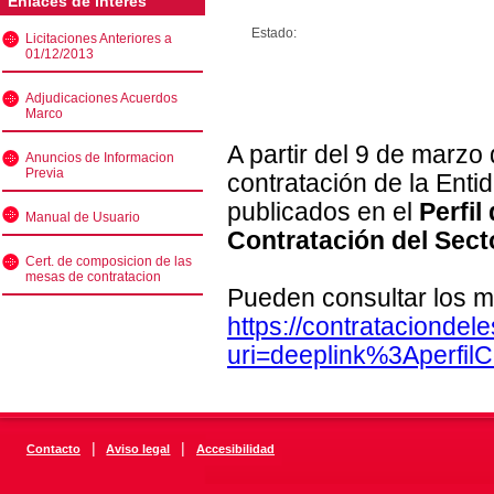
Enlaces de interés
Estado:
Licitaciones Anteriores a
01/12/2013
Adjudicaciones Acuerdos
Marco
A partir del 9 de marzo
Anuncios de Informacion
Previa
contratación de la Enti
publicados en el
Perfil
Manual de Usuario
Contratación del Sect
Cert. de composicion de las
mesas de contratacion
Pueden consultar los m
https://contratacionde
uri=deeplink%3Aperfi
|
|
Contacto
Aviso legal
Accesibilidad