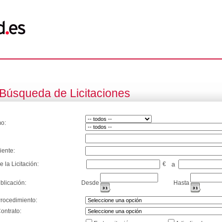
Búsqueda de Licitaciones
o:
iente:
e la Licitación:
€
a
blicación:
Desde
Hasta
Procedimiento:
ontrato: