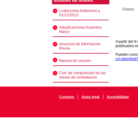
Enlaces de interés
Estado:
Licitaciones Anteriores a
01/12/2013
Adjudicaciones Acuerdos
Marco
A partir del 
Anuncios de Informacion
publicados e
Previa
Pueden consu
uri=deeplin
Manual de Usuario
Cert. de composicion de las
mesas de contratacion
|
|
Contacto
Aviso legal
Accesibilidad