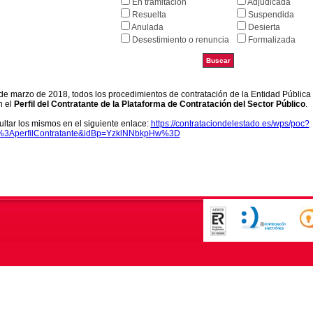
En tramitación
Adjudicada
Resuelta
Suspendida
Anulada
Desierta
Desestimiento o renuncia
Formalizada
9 de marzo de 2018, todos los procedimientos de contratación de la Entidad Pública
n el
Perfil del Contratante de la Plataforma de Contratación del Sector Público
.
ltar los mismos en el siguiente enlace:
https://contrataciondelestado.es/wps/poc?
k%3AperfilContratante&idBp=YzklNNbkpHw%3D