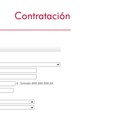
€
formato ###.###.###,##