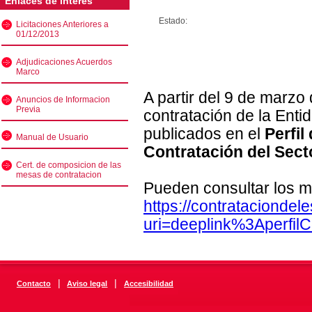
Enlaces de interés
Estado:
Licitaciones Anteriores a
01/12/2013
Adjudicaciones Acuerdos
Marco
A partir del 9 de marzo
Anuncios de Informacion
Previa
contratación de la Enti
publicados en el
Perfil
Manual de Usuario
Contratación del Sect
Cert. de composicion de las
mesas de contratacion
Pueden consultar los m
https://contratacionde
uri=deeplink%3Aperfi
|
|
Contacto
Aviso legal
Accesibilidad