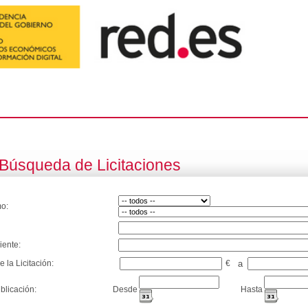
Búsqueda de Licitaciones
o:
iente:
e la Licitación:
€
a
blicación:
Desde
Hasta