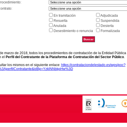
Procedimiento:
ontrato:
En tramitación
Adjudicada
Resuelta
Suspendida
Anulada
Desierta
Desestimiento o renuncia
Formalizada
9 de marzo de 2018, todos los procedimientos de contratación de la Entidad Pública
n el
Perfil del Contratante de la Plataforma de Contratación del Sector Público
.
ltar los mismos en el siguiente enlace:
https://contrataciondelestado.es/wps/poc?
k%3AperfilContratante&idBp=YzklNNbkpHw%3D