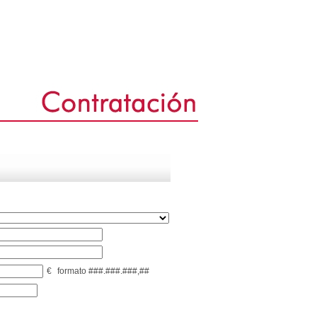
€
formato ###.###.###,##