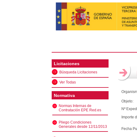
Licitaciones
Búsqueda Licitaciones
Ver Todas
Organism
Normativa
Objeto:
Normas Internas de
Nº Exped
Contratación EPE Red.es
Importe d
Pliego Condiciones
Generales desde 12/11/2013
Fecha Pu