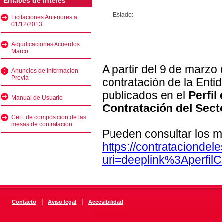
Enlaces de interés
Estado:
Licitaciones Anteriores a
01/12/2013
Adjudicaciones Acuerdos
Marco
A partir del 9 de marzo
Anuncios de Informacion
Previa
contratación de la Enti
publicados en el
Perfil
Manual de Usuario
Contratación del Sect
Cert. de composicion de las
mesas de contratacion
Pueden consultar los m
https://contratacionde
uri=deeplink%3Aperfi
|
|
Contacto
Aviso legal
Accesibilidad