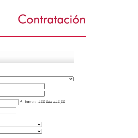
€
formato ###.###.###,##