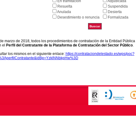
En tramitación
Adjudicada
Resuelta
Suspendida
Anulada
Desierta
Desestimiento o renuncia
Formalizada
9 de marzo de 2018, todos los procedimientos de contratación de la Entidad Pública
n el
Perfil del Contratante de la Plataforma de Contratación del Sector Público
.
ltar los mismos en el siguiente enlace:
https://contrataciondelestado.es/wps/poc?
k%3AperfilContratante&idBp=YzklNNbkpHw%3D