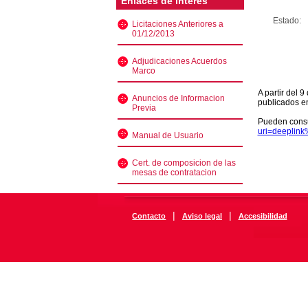
Enlaces de interés
Estado:
Licitaciones Anteriores a
01/12/2013
Adjudicaciones Acuerdos
Marco
A partir del 
Anuncios de Informacion
publicados e
Previa
Pueden consu
uri=deeplin
Manual de Usuario
Cert. de composicion de las
mesas de contratacion
|
|
Contacto
Aviso legal
Accesibilidad