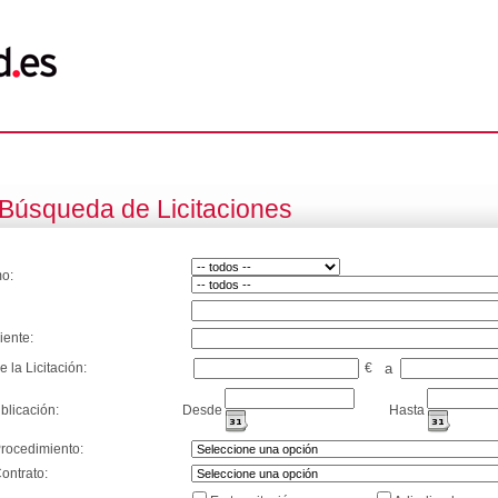
Búsqueda de Licitaciones
o:
iente:
e la Licitación:
€
a
blicación:
Desde
Hasta
Procedimiento:
ontrato: