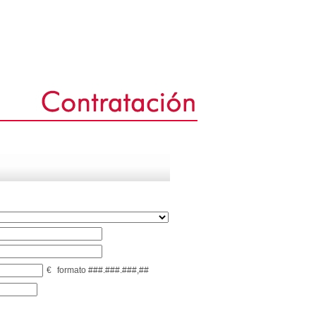
€
formato ###.###.###,##