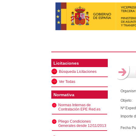
Licitaciones
Búsqueda Licitaciones
Ver Todas
Organism
Normativa
Objeto:
Normas Internas de
Nº Exped
Contratación EPE Red.es
Importe d
Pliego Condiciones
Generales desde 12/11/2013
Fecha Pu