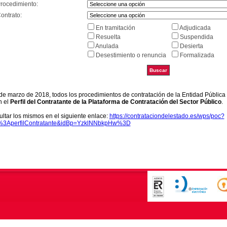
Procedimiento:
ontrato:
En tramitación
Adjudicada
Resuelta
Suspendida
Anulada
Desierta
Desestimiento o renuncia
Formalizada
9 de marzo de 2018, todos los procedimientos de contratación de la Entidad Pública
n el
Perfil del Contratante de la Plataforma de Contratación del Sector Público
.
ltar los mismos en el siguiente enlace:
https://contrataciondelestado.es/wps/poc?
k%3AperfilContratante&idBp=YzklNNbkpHw%3D