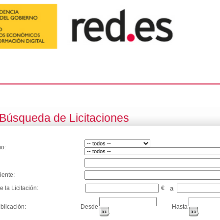
Búsqueda de Licitaciones
o:
iente:
e la Licitación:
€
a
blicación:
Desde
Hasta