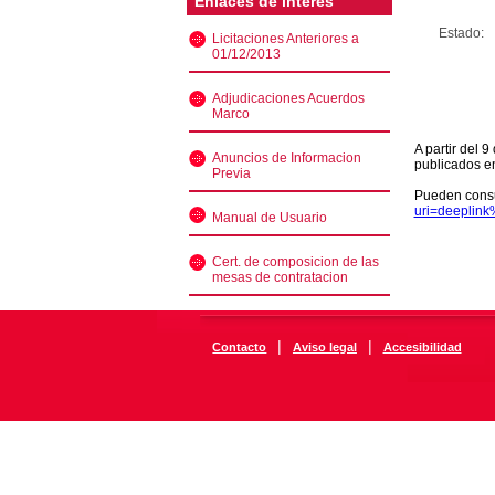
Enlaces de interés
Estado:
Licitaciones Anteriores a
01/12/2013
Adjudicaciones Acuerdos
Marco
A partir del 
Anuncios de Informacion
publicados e
Previa
Pueden consu
uri=deeplin
Manual de Usuario
Cert. de composicion de las
mesas de contratacion
|
|
Contacto
Aviso legal
Accesibilidad