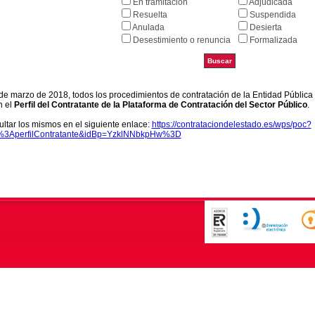
En tramitación
Adjudicada
Resuelta
Suspendida
Anulada
Desierta
Desestimiento o renuncia
Formalizada
9 de marzo de 2018, todos los procedimientos de contratación de la Entidad Pública
n el
Perfil del Contratante de la Plataforma de Contratación del Sector Público
.
ltar los mismos en el siguiente enlace:
https://contrataciondelestado.es/wps/poc?
k%3AperfilContratante&idBp=YzklNNbkpHw%3D