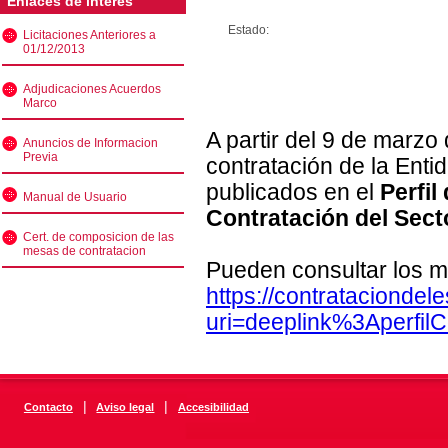
Enlaces de interés
Estado:
Licitaciones Anteriores a
01/12/2013
Adjudicaciones Acuerdos
Marco
A partir del 9 de marzo
Anuncios de Informacion
Previa
contratación de la Enti
publicados en el
Perfil
Manual de Usuario
Contratación del Sect
Cert. de composicion de las
mesas de contratacion
Pueden consultar los m
https://contratacionde
uri=deeplink%3Aperfi
|
|
Contacto
Aviso legal
Accesibilidad