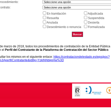
Procedimiento:
ontrato:
En tramitación
Adjudicada
Resuelta
Suspendida
Anulada
Desierta
Desestimiento o renuncia
Formalizada
9 de marzo de 2018, todos los procedimientos de contratación de la Entidad Pública
n el
Perfil del Contratante de la Plataforma de Contratación del Sector Público
.
ltar los mismos en el siguiente enlace:
https://contrataciondelestado.es/wps/poc?
k%3AperfilContratante&idBp=YzklNNbkpHw%3D