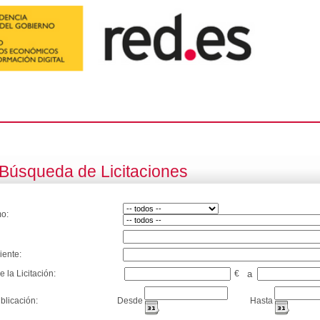
Búsqueda de Licitaciones
o:
iente:
e la Licitación:
€
a
blicación:
Desde
Hasta