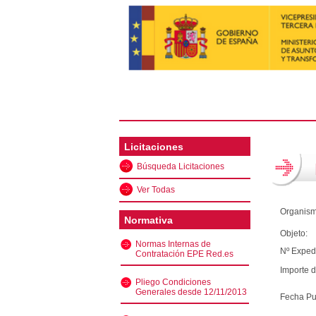
Licitaciones
Búsqueda Licitaciones
Ver Todas
Organism
Normativa
Objeto:
Normas Internas de
Nº Exped
Contratación EPE Red.es
Importe d
Pliego Condiciones
Generales desde 12/11/2013
Fecha Pu