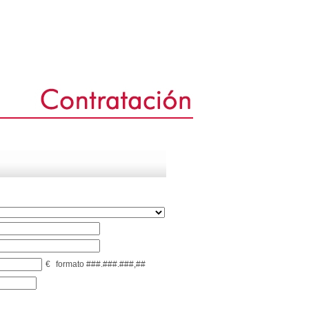
€
formato ###.###.###,##