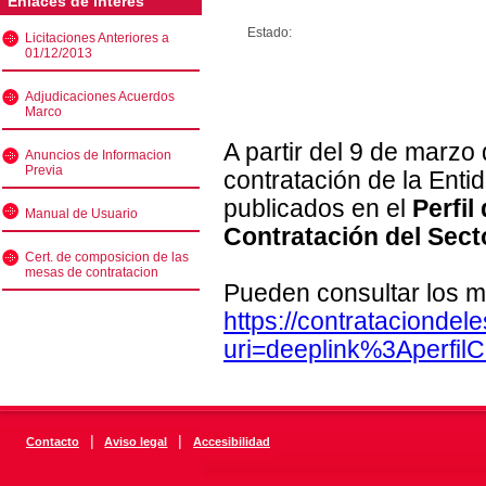
Enlaces de interés
Estado:
Licitaciones Anteriores a
01/12/2013
Adjudicaciones Acuerdos
Marco
A partir del 9 de marzo
Anuncios de Informacion
Previa
contratación de la Enti
publicados en el
Perfil
Manual de Usuario
Contratación del Sect
Cert. de composicion de las
mesas de contratacion
Pueden consultar los m
https://contratacionde
uri=deeplink%3Aperfi
|
|
Contacto
Aviso legal
Accesibilidad