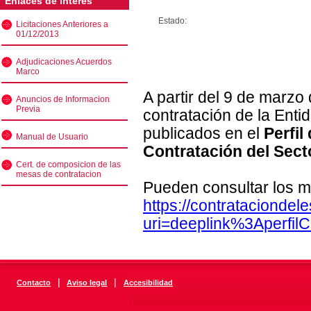
Enlaces de interés
Estado:
Licitaciones Anteriores a
01/12/2013
Adjudicaciones Acuerdos
Marco
A partir del 9 de marzo
Anuncios de Informacion
Previa
contratación de la Enti
publicados en el
Perfil
Manual de Usuario
Contratación del Sect
Cert. de composicion de las
mesas de contratacion
Pueden consultar los m
https://contratacionde
uri=deeplink%3Aperfi
|
|
Contacto
Aviso legal
Accesibilidad