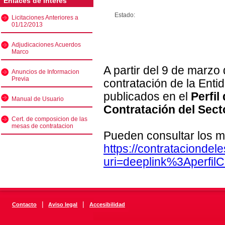
Enlaces de interés
Estado:
Licitaciones Anteriores a
01/12/2013
Adjudicaciones Acuerdos
Marco
A partir del 9 de marzo
Anuncios de Informacion
Previa
contratación de la Enti
publicados en el
Perfil
Manual de Usuario
Contratación del Sect
Cert. de composicion de las
mesas de contratacion
Pueden consultar los m
https://contratacionde
uri=deeplink%3Aperfi
|
|
Contacto
Aviso legal
Accesibilidad