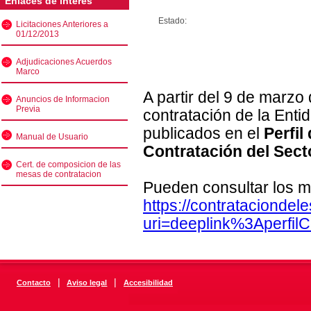
Enlaces de interés
Estado:
Licitaciones Anteriores a
01/12/2013
Adjudicaciones Acuerdos
Marco
A partir del 9 de marzo
Anuncios de Informacion
Previa
contratación de la Enti
publicados en el
Perfil
Manual de Usuario
Contratación del Sect
Cert. de composicion de las
mesas de contratacion
Pueden consultar los m
https://contratacionde
uri=deeplink%3Aperfi
|
|
Contacto
Aviso legal
Accesibilidad