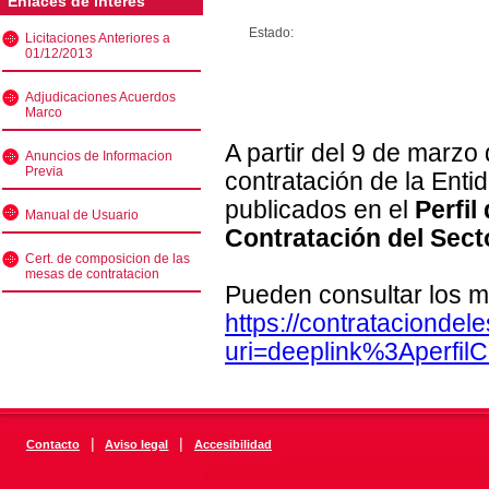
Enlaces de interés
Estado:
Licitaciones Anteriores a
01/12/2013
Adjudicaciones Acuerdos
Marco
A partir del 9 de marzo
Anuncios de Informacion
Previa
contratación de la Enti
publicados en el
Perfil
Manual de Usuario
Contratación del Sect
Cert. de composicion de las
mesas de contratacion
Pueden consultar los m
https://contratacionde
uri=deeplink%3Aperfi
|
|
Contacto
Aviso legal
Accesibilidad