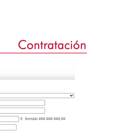
€
formato ###.###.###,##