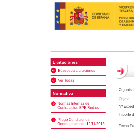
Licitaciones
Búsqueda Licitaciones
Ver Todas
Organism
Normativa
Objeto:
Normas Internas de
Nº Exped
Contratación EPE Red.es
Importe d
Pliego Condiciones
Generales desde 12/11/2013
Fecha Pu