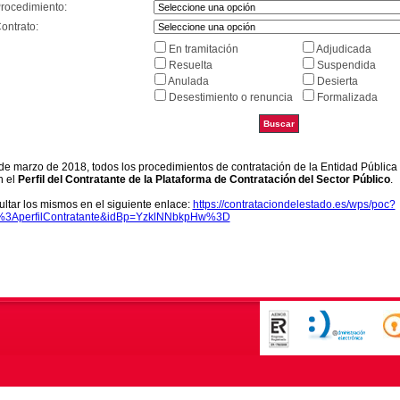
Procedimiento:
ontrato:
En tramitación
Adjudicada
Resuelta
Suspendida
Anulada
Desierta
Desestimiento o renuncia
Formalizada
9 de marzo de 2018, todos los procedimientos de contratación de la Entidad Pública
n el
Perfil del Contratante de la Plataforma de Contratación del Sector Público
.
ltar los mismos en el siguiente enlace:
https://contrataciondelestado.es/wps/poc?
k%3AperfilContratante&idBp=YzklNNbkpHw%3D