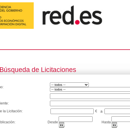
Búsqueda de Licitaciones
o:
iente:
e la Licitación:
€
a
blicación:
Desde
Hasta