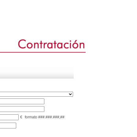
€
formato ###.###.###,##