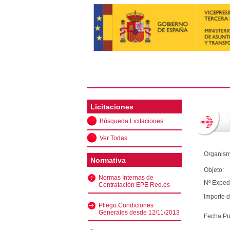
Licitaciones
Búsqueda Licitaciones
Ver Todas
Organism
Normativa
Objeto:
Normas Internas de
Nº Exped
Contratación EPE Red.es
Importe d
Pliego Condiciones
Generales desde 12/11/2013
Fecha Pu