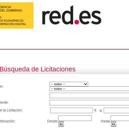
Búsqueda de Licitaciones
o:
iente:
e la Licitación:
€
a
blicación:
Desde
Hasta