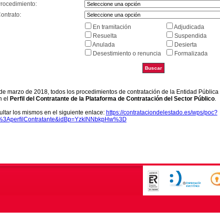
Procedimiento:
ontrato:
En tramitación
Adjudicada
Resuelta
Suspendida
Anulada
Desierta
Desestimiento o renuncia
Formalizada
9 de marzo de 2018, todos los procedimientos de contratación de la Entidad Pública
n el
Perfil del Contratante de la Plataforma de Contratación del Sector Público
.
ltar los mismos en el siguiente enlace:
https://contrataciondelestado.es/wps/poc?
k%3AperfilContratante&idBp=YzklNNbkpHw%3D