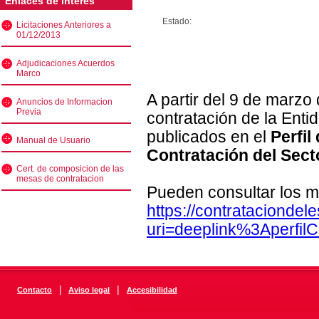
Enlaces de interés
Estado:
Licitaciones Anteriores a
01/12/2013
Adjudicaciones Acuerdos
Marco
A partir del 9 de marzo
Anuncios de Informacion
Previa
contratación de la Enti
publicados en el
Perfil
Manual de Usuario
Contratación del Sect
Cert. de composicion de las
mesas de contratacion
Pueden consultar los m
https://contratacionde
uri=deeplink%3Aperfi
|
|
Contacto
Aviso legal
Accesibilidad