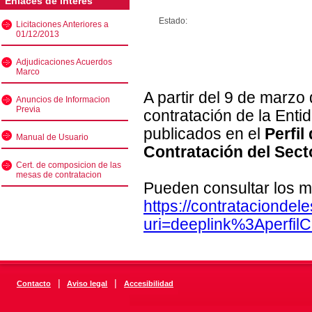
Enlaces de interés
Estado:
Licitaciones Anteriores a
01/12/2013
Adjudicaciones Acuerdos
Marco
A partir del 9 de marzo
Anuncios de Informacion
Previa
contratación de la Enti
publicados en el
Perfil
Manual de Usuario
Contratación del Sect
Cert. de composicion de las
mesas de contratacion
Pueden consultar los m
https://contratacionde
uri=deeplink%3Aperfi
|
|
Contacto
Aviso legal
Accesibilidad