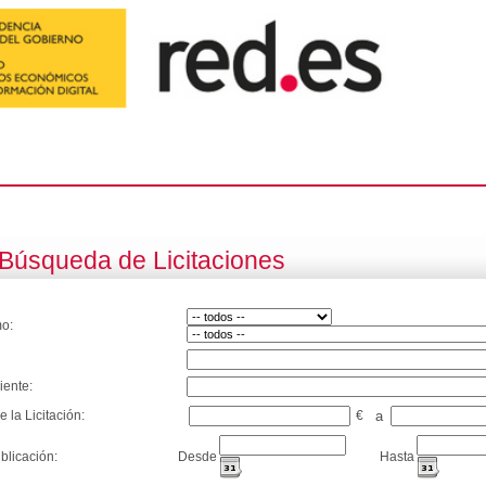
Búsqueda de Licitaciones
o:
iente:
e la Licitación:
€
a
blicación:
Desde
Hasta