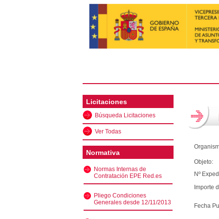
Licitaciones
Búsqueda Licitaciones
Ver Todas
Organism
Normativa
Objeto:
Normas Internas de
Nº Exped
Contratación EPE Red.es
Importe d
Pliego Condiciones
Generales desde 12/11/2013
Fecha Pu