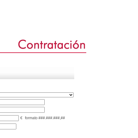
€
formato ###.###.###,##