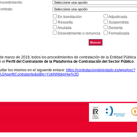
Procedimiento:
ontrato:
En tramitación
Adjudicada
Resuelta
Suspendida
Anulada
Desierta
Desestimiento o renuncia
Formalizada
9 de marzo de 2018, todos los procedimientos de contratación de la Entidad Pública
n el
Perfil del Contratante de la Plataforma de Contratación del Sector Público
.
ltar los mismos en el siguiente enlace:
https://contrataciondelestado.es/wps/poc?
k%3AperfilContratante&idBp=YzklNNbkpHw%3D