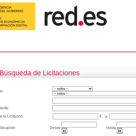
Búsqueda de Licitaciones
o:
iente:
e la Licitación:
€
a
blicación:
Desde
Hasta