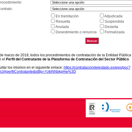
Procedimiento:
ontrato:
En tramitación
Adjudicada
Resuelta
Suspendida
Anulada
Desierta
Desestimiento o renuncia
Formalizada
9 de marzo de 2018, todos los procedimientos de contratación de la Entidad Pública
n el
Perfil del Contratante de la Plataforma de Contratación del Sector Público
.
ltar los mismos en el siguiente enlace:
https://contrataciondelestado.es/wps/poc?
k%3AperfilContratante&idBp=YzklNNbkpHw%3D