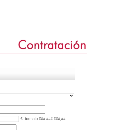
€
formato ###.###.###,##