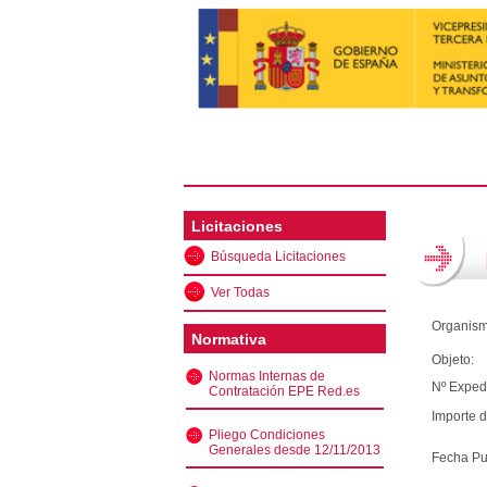
Licitaciones
Búsqueda Licitaciones
Ver Todas
Organism
Normativa
Objeto:
Normas Internas de
Nº Exped
Contratación EPE Red.es
Importe d
Pliego Condiciones
Generales desde 12/11/2013
Fecha Pu