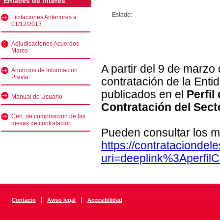
Enlaces de interés
Estado:
Licitaciones Anteriores a
01/12/2013
Adjudicaciones Acuerdos
Marco
A partir del 9 de marzo
Anuncios de Informacion
Previa
contratación de la Enti
publicados en el
Perfil
Manual de Usuario
Contratación del Sect
Cert. de composicion de las
mesas de contratacion
Pueden consultar los m
https://contratacionde
uri=deeplink%3Aperfi
|
|
Contacto
Aviso legal
Accesibilidad