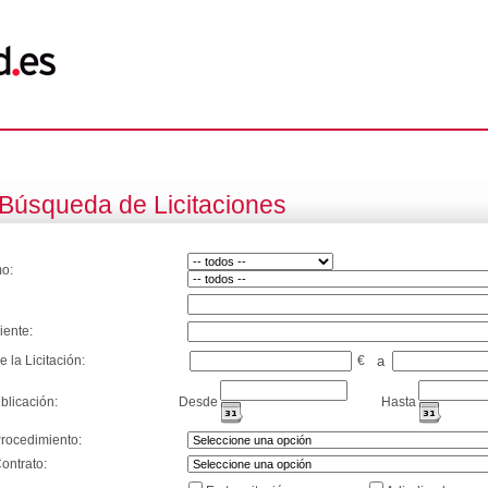
Búsqueda de Licitaciones
o:
iente:
e la Licitación:
€
a
blicación:
Desde
Hasta
Procedimiento:
ontrato: