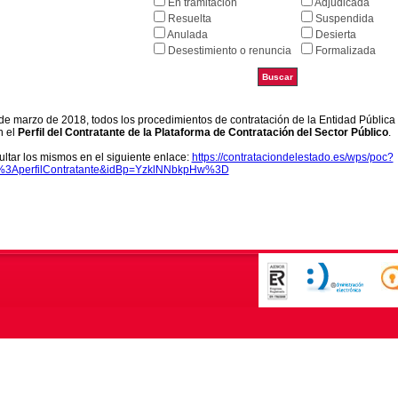
En tramitación
Adjudicada
Resuelta
Suspendida
Anulada
Desierta
Desestimiento o renuncia
Formalizada
9 de marzo de 2018, todos los procedimientos de contratación de la Entidad Pública
n el
Perfil del Contratante de la Plataforma de Contratación del Sector Público
.
ltar los mismos en el siguiente enlace:
https://contrataciondelestado.es/wps/poc?
k%3AperfilContratante&idBp=YzklNNbkpHw%3D