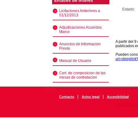
Enlaces de interés
Estado:
Licitaciones Anteriores a
01/12/2013
Adjudicaciones Acuerdos
Marco
A partir del 
Anuncios de Informacion
publicados e
Previa
Pueden consu
uri=deeplin
Manual de Usuario
Cert. de composicion de las
mesas de contratacion
|
|
Contacto
Aviso legal
Accesibilidad