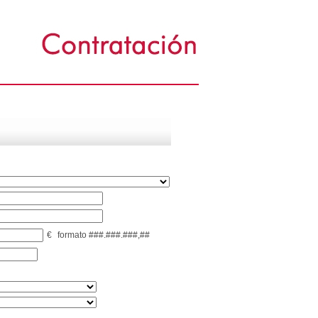
€
formato ###.###.###,##