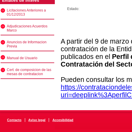
Enlaces de interés
Estado:
Licitaciones Anteriores a
01/12/2013
Adjudicaciones Acuerdos
Marco
A partir del 9 de marzo
Anuncios de Informacion
Previa
contratación de la Enti
publicados en el
Perfil
Manual de Usuario
Contratación del Sect
Cert. de composicion de las
mesas de contratacion
Pueden consultar los m
https://contratacionde
uri=deeplink%3Aperfi
|
|
Contacto
Aviso legal
Accesibilidad