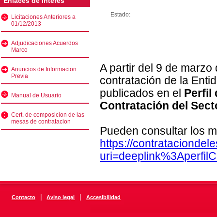
Enlaces de interés
Estado:
Licitaciones Anteriores a
01/12/2013
Adjudicaciones Acuerdos
Marco
A partir del 9 de marzo
Anuncios de Informacion
Previa
contratación de la Enti
publicados en el
Perfil
Manual de Usuario
Contratación del Sect
Cert. de composicion de las
mesas de contratacion
Pueden consultar los m
https://contratacionde
uri=deeplink%3Aperfi
|
|
Contacto
Aviso legal
Accesibilidad