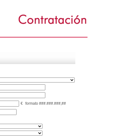
€
formato ###.###.###,##