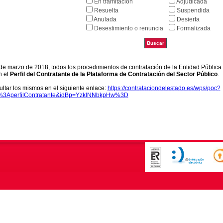
En tramitación
Adjudicada
Resuelta
Suspendida
Anulada
Desierta
Desestimiento o renuncia
Formalizada
9 de marzo de 2018, todos los procedimientos de contratación de la Entidad Pública
n el
Perfil del Contratante de la Plataforma de Contratación del Sector Público
.
ltar los mismos en el siguiente enlace:
https://contrataciondelestado.es/wps/poc?
k%3AperfilContratante&idBp=YzklNNbkpHw%3D