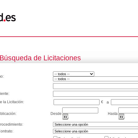
Búsqueda de Licitaciones
o:
iente:
e la Licitación:
€
a
blicación:
Desde
Hasta
Procedimiento:
ontrato: