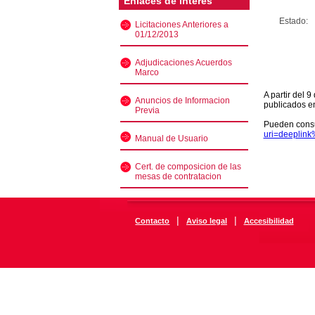
Enlaces de interés
Estado:
Licitaciones Anteriores a
01/12/2013
Adjudicaciones Acuerdos
Marco
A partir del 
Anuncios de Informacion
publicados e
Previa
Pueden consu
uri=deeplin
Manual de Usuario
Cert. de composicion de las
mesas de contratacion
|
|
Contacto
Aviso legal
Accesibilidad