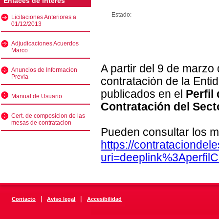
Enlaces de interés
Estado:
Licitaciones Anteriores a
01/12/2013
Adjudicaciones Acuerdos
Marco
A partir del 9 de marzo
Anuncios de Informacion
Previa
contratación de la Enti
publicados en el
Perfil
Manual de Usuario
Contratación del Sect
Cert. de composicion de las
mesas de contratacion
Pueden consultar los m
https://contratacionde
uri=deeplink%3Aperfi
|
|
Contacto
Aviso legal
Accesibilidad