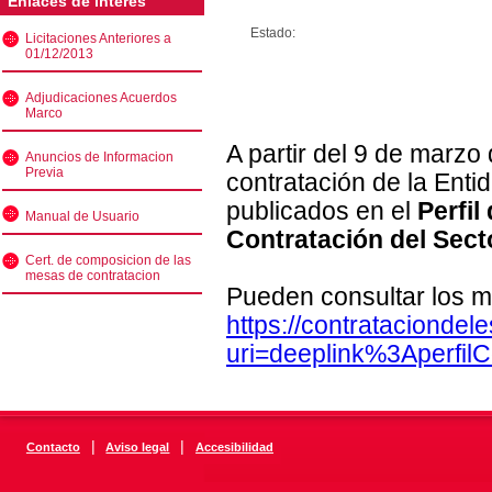
Enlaces de interés
Estado:
Licitaciones Anteriores a
01/12/2013
Adjudicaciones Acuerdos
Marco
A partir del 9 de marzo
Anuncios de Informacion
Previa
contratación de la Enti
publicados en el
Perfil
Manual de Usuario
Contratación del Sect
Cert. de composicion de las
mesas de contratacion
Pueden consultar los m
https://contratacionde
uri=deeplink%3Aperfi
|
|
Contacto
Aviso legal
Accesibilidad