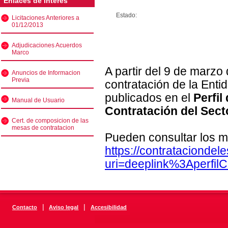
Enlaces de interés
Estado:
Licitaciones Anteriores a
01/12/2013
Adjudicaciones Acuerdos
Marco
A partir del 9 de marzo
Anuncios de Informacion
Previa
contratación de la Enti
publicados en el
Perfil
Manual de Usuario
Contratación del Sect
Cert. de composicion de las
mesas de contratacion
Pueden consultar los m
https://contratacionde
uri=deeplink%3Aperfi
|
|
Contacto
Aviso legal
Accesibilidad