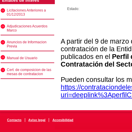
Enlaces de interés
Estado:
Licitaciones Anteriores a
01/12/2013
Adjudicaciones Acuerdos
Marco
A partir del 9 de marzo
Anuncios de Informacion
Previa
contratación de la Enti
publicados en el
Perfil
Manual de Usuario
Contratación del Sect
Cert. de composicion de las
mesas de contratacion
Pueden consultar los m
https://contratacionde
uri=deeplink%3Aperfi
|
|
Contacto
Aviso legal
Accesibilidad