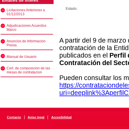
Enlaces de interés
Estado:
Licitaciones Anteriores a
01/12/2013
Adjudicaciones Acuerdos
Marco
A partir del 9 de marzo
Anuncios de Informacion
Previa
contratación de la Enti
publicados en el
Perfil
Manual de Usuario
Contratación del Sect
Cert. de composicion de las
mesas de contratacion
Pueden consultar los m
https://contratacionde
uri=deeplink%3Aperfi
|
|
Contacto
Aviso legal
Accesibilidad